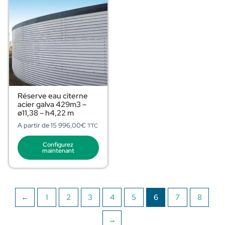
Réserve eau citerne
acier galva 429m3 –
ø11,38 – h4,22 m
A partir de
15 996,00
€
TTC
Configurez
maintenant
←
1
2
3
4
5
6
7
8
→