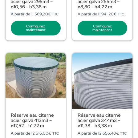
acier galva 295m3 –
acier galva 255m3 –
ø10,56 – h3,38 m
ø8,80 – h4,22 m
A partir de
11 569,20
€
A partir de
11 941,20
€
TTC
TTC
Configurez
Configurez
maintenant
maintenant
Réserve eau citerne
Réserve eau citerne
acier galva 413m3 –
acier galva 344m3 –
ø17,52 – h1,72 m
ø11,38 – h3,38 m
A partir de
12 516,00
€
A partir de
12 656,40
€
TTC
TTC