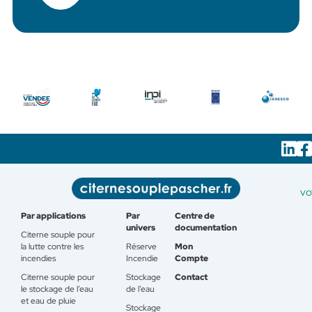
vo
Par applications
Par
Centre de
univers
documentation
Citerne souple pour
la lutte contre les
Réserve
Mon
incendies
Incendie
Compte
Citerne souple pour
Stockage
Contact
le stockage de l’eau
de l’eau
et eau de pluie
Stockage