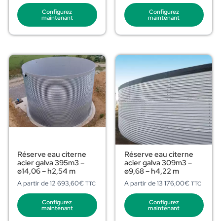
Configurez
Configurez
maintenant
maintenant
Réserve eau citerne
Réserve eau citerne
acier galva 395m3 –
acier galva 309m3 –
ø14,06 – h2,54 m
ø9,68 – h4,22 m
A partir de
12 693,60
€
A partir de
13 176,00
€
TTC
TTC
Configurez
Configurez
maintenant
maintenant