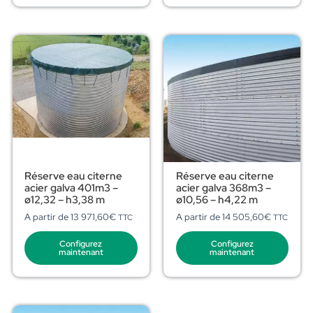
Réserve eau citerne
Réserve eau citerne
acier galva 401m3 –
acier galva 368m3 –
ø12,32 – h3,38 m
ø10,56 – h4,22 m
A partir de
13 971,60
€
A partir de
14 505,60
€
TTC
TTC
Configurez
Configurez
maintenant
maintenant