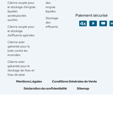
Citerne souple pour
des
le stockage d’engrais
engrais
liquides
liquides
Paiement sécurisé
azotés/azotés
Stockage
soufrés
des
Citerne souple pour
effluents
le stockage
d’effluents agricoles
Citerne acier
galvanisé pour la
lutte contre les
incendies
Citerne acier
galvanisé pour le
stockage de l’eau et
l’eau de pluie
Mentions Légales
Conditions Générales de Vente
Déclaration de confidentialité
Sitemap